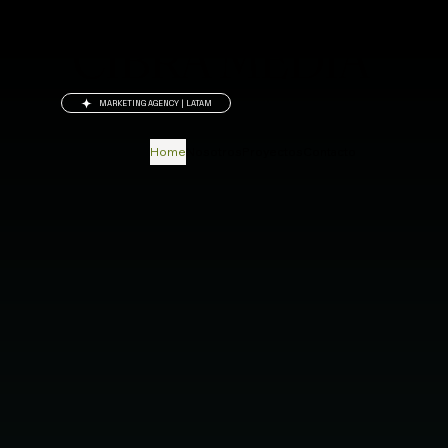
CIBRA MEDIA
MARKETING AGENCY | LATAM
Home
Nosotros
Proyectos
Contacto